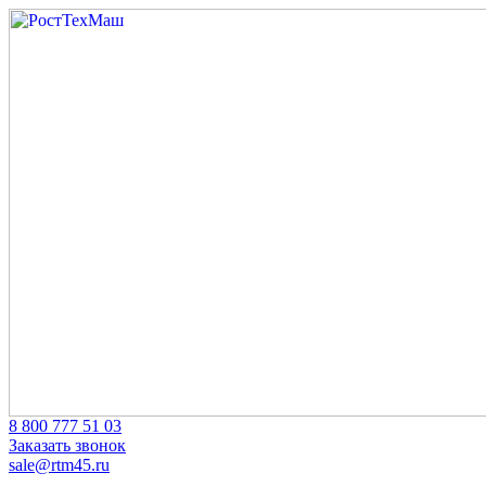
Skip
to
content
‎8 800 777 51 03
Заказать звонок
sale@rtm45.ru