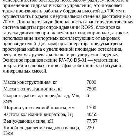
применению гидравлического управления, это позволяет
также производить работы у бордюра высотой до 700 мм и
осуществлять подъезд к вертикальной стене на расстояние до
70 мм. Дополнительную безопасность гарантирует встроенная
система защиты при опрокидывании ROPS, блокировка
запуска двигателя при включенных гидроприводах, а также
использование импортных комплектующих от мировых
производителей. Для комфорта оператора предусмотрена
просторная кабина с увеличенной площадью остекления,
регулируемая рулевая колонка и регулируемое сиденье.
Основное предназначение RV-7,0 DS-01 — уплотнение
покрытий из любых типов асфальтобетонных и битумно-
минеральных смесей.
Масса конструктивная, кг
7000
Масса эксплуатационная, кг
7500
Скорость рабочая, вперед/назад, Min,
6
км/ч
Ширина уплотняемой полосы, мм
1700
Частота колебаний вибратора, Гц
40/55
Вынуждающая сила, кН
77/57
Линейное давление гладкого вальца,
220
Н/см