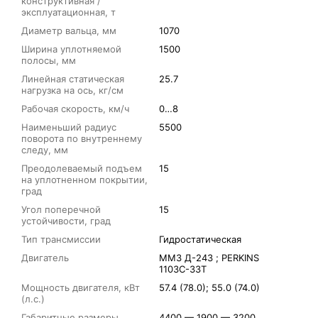
конструктивная /
эксплуатационная, т
Диаметр вальца, мм
1070
Ширина уплотняемой
1500
полосы, мм
Линейная статическая
25.7
нагрузка на ось, кг/см
Рабочая скорость, км/ч
0…8
Наименьший радиус
5500
поворота по внутреннему
следу, мм
Преодолеваемый подъем
15
на уплотненном покрытии,
град
Угол поперечной
15
устойчивости, град
Тип трансмиссии
Гидростатическая
Двигатель
ММЗ Д-243 ; PERKINS
1103C-33T
Мощность двигателя, кВт
57.4 (78.0); 55.0 (74.0)
(л.с.)
Габаритные размеры
4400 — 1900 — 3200