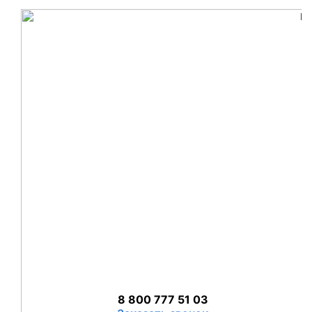
Skip
to
content
‎8 800 777 51 03