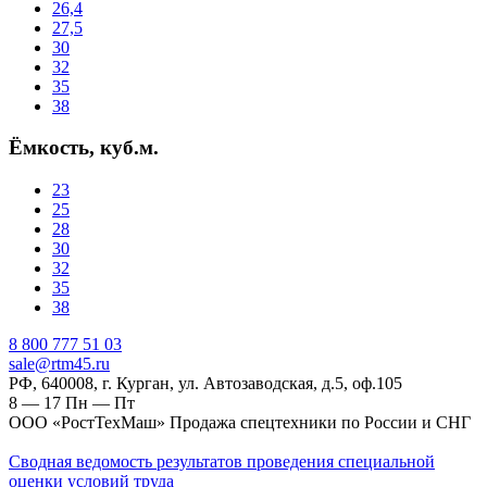
26,4
27,5
30
32
35
38
Ёмкость, куб.м.
23
25
28
30
32
35
38
‎8 800 777 51 03
sale@rtm45.ru
РФ, 640008, г. Курган, ул. Автозаводская, д.5, оф.105
8 — 17
Пн — Пт
ООО «РостТехМаш» Продажа спецтехники по России и СНГ
Сводная ведомость результатов проведения специальной
оценки условий труда