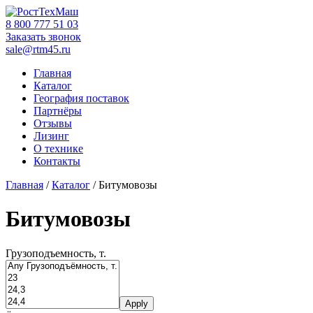
Skip
to
‎8 800 777 51 03
content
Заказать звонок
sale@rtm45.ru
Главная
Каталог
География поставок
Партнёры
Отзывы
Лизинг
О технике
Контакты
Главная
/
Каталог
/ Битумовозы
Битумовозы
Грузоподъемность, т.
Apply