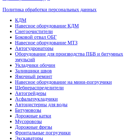
Политика обработки персональных данных
КДМ
Навесное оборудование КДМ
Снегоочистители
Боковой отвал ОБГ
Навесное оборудование МТЗ
Автогудронаторы
Оборудование для производства ПБВ и битумных
эмульсий
Укладчики обочин
Заливщики швов
Ямочный ремонт
Навесное оборудование на мини-погрузчики
Щебнераспределители
Автогрейдеры
Асфальтоукладчики
Автоцистерны для воды
Битумовозы
Дорожные катки
Мусоровозы
Дорожные фрезы
Фронтальные погрузчики
Экскаваторы