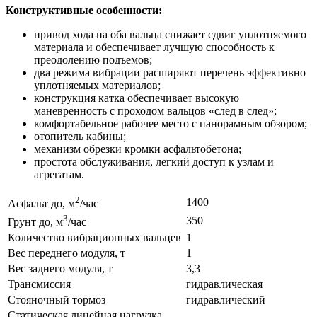
Конструктивные особенности:
привод хода на оба вальца снижает сдвиг уплотняемого
материала и обеспечивает лучшую способность к
преодолению подъемов;
два режима вибрации расширяют перечень эффективно
уплотняемых материалов;
конструкция катка обеспечивает высокую
маневренность с проходом вальцов «след в след»;
комфортабельное рабочее место с панорамным обзором;
отопитель кабины;
механизм обрезки кромки асфальтобетона;
простота обслуживания, легкий доступ к узлам и
агрегатам.
2
1400
Асфальт до, м
/час
3
350
Грунт до, м
/час
Количество вибрационных вальцев
1
Вес переднего модуля, т
1
Вес заднего модуля, т
3,3
Трансмиссия
гидравлическая
Стояночный тормоз
гидравлический
Статическая линейная нагрузка,