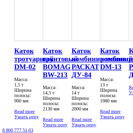
Каток
Каток
Каток
Каток
К
тротуарный
грунтовый
комбинированный
комбинир
г
DM-02
BOMAG
РАСКАТ
DM-13
BW-213
ДУ-84
Д
Масса:
Масса:
1,5 т
13 т
Масса:
Масса:
R
Ширина
Ширина
14,5 т
14 т
У
полосы:
полосы:
Ширина
Ширина
900 мм
1980 мм
полосы:
полосы:
2130 мм
2000 мм
Read more
Read more
Узнать цену
Узнать цену
Read more
Read more
Узнать цену
Узнать цену
‎8 800 777 51 03