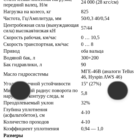
24 000 (28 кгс/см)
передний валец, Н/м
Нагрузка на колесо, кг
825
Частота, Гц/Амплитуда, мм
50/0,3 40/0,54
Центробежная сила (вынуждающая
57/44
сила) высокая/низкая кН
Скорость рабочая, км/час
0 … 10,5
Скорость транспортная, км/час
0 … 8
Привод
оба вальца
Водяной бак, л
300+200
Бак гидравлики, л
90
МГЕ-46В (аналоги Tellus
Масло гидросистемы
46, Hyspin AWS 46)
Угол поперечной устойчивости
15° (27%)
Минимальный радиус поворота по
5,8
наружному контуру следа, м
Преодолеваемый уклон
32%
Глубина уплотнения
4-10
(асфальтобетон), см
Количество проходов
4-10
Коэффициент уплотнения
0,94 — 1,0
Размеры