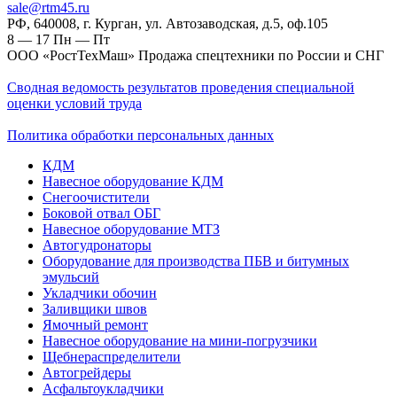
sale@rtm45.ru
РФ, 640008, г. Курган, ул. Автозаводская, д.5, оф.105
8 — 17
Пн — Пт
ООО «РостТехМаш» Продажа спецтехники по России и СНГ
Сводная ведомость результатов проведения специальной
оценки условий труда
Политика обработки персональных данных
КДМ
Навесное оборудование КДМ
Снегоочистители
Боковой отвал ОБГ
Навесное оборудование МТЗ
Автогудронаторы
Оборудование для производства ПБВ и битумных
эмульсий
Укладчики обочин
Заливщики швов
Ямочный ремонт
Навесное оборудование на мини-погрузчики
Щебнераспределители
Автогрейдеры
Асфальтоукладчики