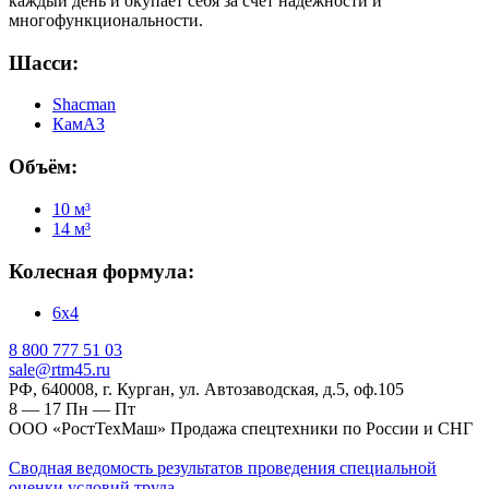
каждый день и окупает себя за счёт надёжности и
многофункциональности.
Шасси:
Shacman
КамАЗ
Объём:
10 м³
14 м³
Колесная формула:
6х4
‎8 800 777 51 03
sale@rtm45.ru
РФ, 640008, г. Курган, ул. Автозаводская, д.5, оф.105
8 — 17
Пн — Пт
ООО «РостТехМаш» Продажа спецтехники по России и СНГ
Сводная ведомость результатов проведения специальной
оценки условий труда