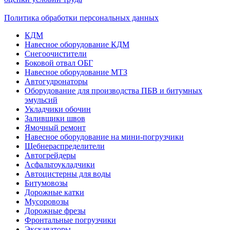
Политика обработки персональных данных
КДМ
Навесное оборудование КДМ
Снегоочистители
Боковой отвал ОБГ
Навесное оборудование МТЗ
Автогудронаторы
Оборудование для производства ПБВ и битумных
эмульсий
Укладчики обочин
Заливщики швов
Ямочный ремонт
Навесное оборудование на мини-погрузчики
Щебнераспределители
Автогрейдеры
Асфальтоукладчики
Автоцистерны для воды
Битумовозы
Дорожные катки
Мусоровозы
Дорожные фрезы
Фронтальные погрузчики
Экскаваторы