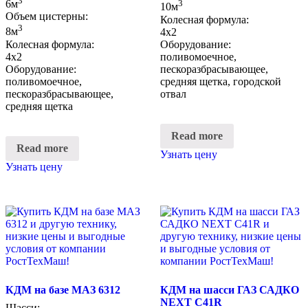
3
6м
3
10м
Объем цистерны:
Колесная формула:
3
8м
4х2
Колесная формула:
Оборудование:
4х2
поливомоечное,
Оборудование:
пескоразбрасывающее,
поливомоечное,
средняя щетка, городской
пескоразбрасывающее,
отвал
средняя щетка
Read more
Read more
Узнать цену
Узнать цену
КДМ на базе МАЗ 6312
КДМ на шасси ГАЗ САДКО
NEXT C41R
Шасси: