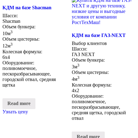
КДМ на базе Shacman
Шасси:
Shacman
Объем бункера:
3
10м
КДМ на базе ГАЗ-NEXT
Объем цистерны:
Выбор клиентов
3
12м
Шасси:
Колесная формула:
ГАЗ NEXT
6х4
Объем бункера:
Оборудование:
3
3м
поливомоечное,
Объем цистерны:
пескоразбрасывающее,
3
городской отвал, средняя
4м
щетка
Колесная формула:
4х2
Оборудование:
поливомоечное,
Read more
пескоразбрасывающее,
Узнать цену
средняя щетка, городской
отвал
Read more