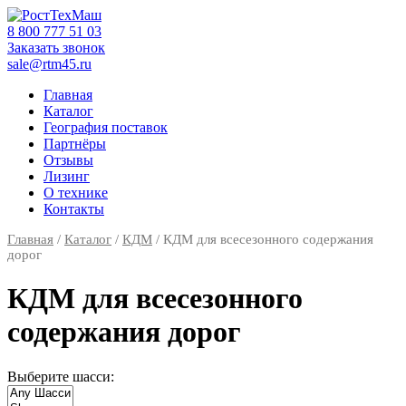
Skip
to
‎8 800 777 51 03
content
Заказать звонок
sale@rtm45.ru
Главная
Каталог
География поставок
Партнёры
Отзывы
Лизинг
О технике
Контакты
Главная
/
Каталог
/
КДМ
/ КДМ для всесезонного содержания
дорог
КДМ для всесезонного
содержания дорог
Выберите шасси: