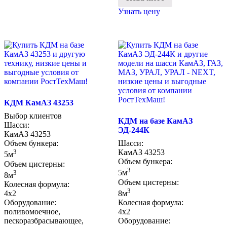
Узнать цену
КДМ КамАЗ 43253
Выбор клиентов
КДМ на базе КамАЗ
Шасси:
ЭД-244К
КамАЗ 43253
Объем бункера:
Шасси:
3
КамАЗ 43253
5м
Объем бункера:
Объем цистерны:
3
3
5м
8м
Объем цистерны:
Колесная формула:
3
4х2
8м
Оборудование:
Колесная формула:
поливомоечное,
4х2
пескоразбрасывающее,
Оборудование: