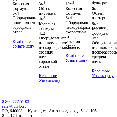
3
3
бункера:
Колесная
3м
10м
3
формула:
Объем
Колесная
6м
6х4
цистерны:
формула:
Объем
Оборудование:
3
6х4
цистерны:
4м
поливомоечное,
Оборудование:
3
Колесная
8м
городской
пескоразбрасывающее,
формула:
Колесная
отвал
скоростной
4х2
формула:
отвал,
Оборудование:
4х2
Read more
боковой
поливомоечное,
Оборудование
Узнать цену
отвал
пескоразбрасывающее,
поливомоечно
средняя
пескоразбрас
Read more
щетка,
средняя
Узнать цену
городской
щетка
отвал
Read more
Read more
Узнать цену
Узнать цену
‎8 800 777 51 03
sale@rtm45.ru
РФ, 640008, г. Курган, ул. Автозаводская, д.5, оф.105
8 — 17
Пн — Пт