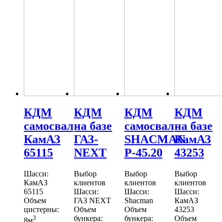
КДМ
КДМ
КДМ
КДМ
самосвал
на базе
самосвал
на базе
КамАЗ
ГАЗ-
SHACMAN
КамАЗ
65115
NEXT
Р-45.20
43253
Шасси:
Выбор
Выбор
Выбор
КамАЗ
клиентов
клиентов
клиентов
65115
Шасси:
Шасси:
Шасси:
Объем
ГАЗ NEXT
Shacman
КамАЗ
цистерны:
Объем
Объем
43253
3
бункера:
бункера:
Объем
8м