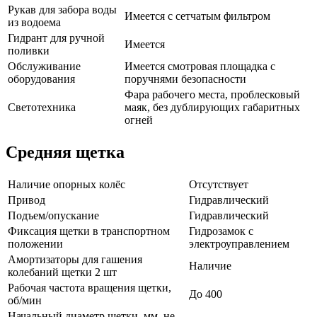
Рукав для забора воды
Имеется с сетчатым фильтром
из водоема
Гидрант для ручной
Имеется
поливки
Обслуживание
Имеется смотровая площадка с
оборудования
поручнями безопасности
Фара рабочего места, проблесковый
Светотехника
маяк, без дублирующих габаритных
огней
Средняя щетка
Наличие опорных колёс
Отсутствует
Привод
Гидравлический
Подъем/опускание
Гидравлический
Фиксация щетки в транспортном
Гидрозамок с
положении
электроуправлением
Амортизаторы для гашения
Наличие
колебаний щетки 2 шт
Рабочая частота вращения щетки,
До 400
об/мин
Начальный диаметр щетки, мм, не