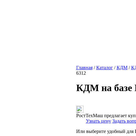
Главная
/
Каталог
/
КДМ
/
КД
6312
КДМ на базе
РостТехМаш предлагает купи
Узнать цену
Задать воп
Или выберите удобный для В