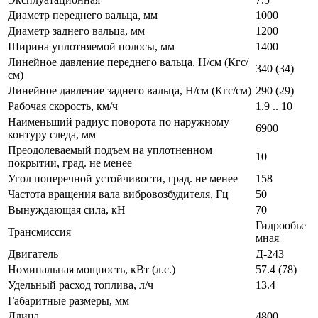
Диаметр переднего вальца, мм
1000
Диаметр заднего вальца, мм
1200
Ширина уплотняемой полосы, мм
1400
Линейное давление переднего вальца, Н/см (Кгс/
340 (34)
см)
Линейное давление заднего вальца, Н/см (Кгс/см)
290 (29)
Рабочая скорость, км/ч
1.9 .. 10
Наименьший радиус поворота по наружному
6900
контуру следа, мм
Преодолеваемый подъем на уплотненном
10
покрытии, град. не менее
Угол поперечной устойчивости, град. не менее
158
Частота вращения вала вибровозбудителя, Гц
50
Вынуждающая сила, кН
70
Гидрообье
Трансмиссия
мная
Двигатель
Д-243
Номинальная мощность, кВт (л.с.)
57.4 (78)
Удельный расход топлива, л/ч
13.4
Габаритные размеры, мм
Длина
4800