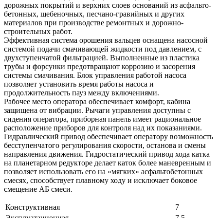
дорожных покрытий и верхних слоев оснований из асфальто-
бетонных, щебеночных, песчано-гравийных и других
материалов при производстве ремонтных и дорожно-
строительных работ.
Эффективная система орошения вальцев оснащена насосной
системой подачи смачивающей жидкости под давлением, с
двухступенчатой фильтрацией. Выполненные из пластика
трубы и форсунки предотвращают коррозию и засорения
системы смачивания. Блок управления работой насоса
позволяет установить время работы насоса и
продолжительность пауз между включениями.
Рабочее место оператора обеспечивает комфорт, кабина
защищена от вибрации. Рычаги управления доступны с
сидения оператора, приборная панель имеет рациональное
расположение приборов для контроля над их показаниями.
Гидравлический привод обеспечивает оператору возможность
бесступенчатого регулирования скорости, останова и смены
направления движения. Гидростатический привод хода катка
на планетарном редукторе делает каток более маневренным и
позволяет использовать его на «мягких» асфальтобетонных
смесях, способствует плавному ходу и исключает боковое
смещение АБ смеси.
Конструктивная
7
Эксплуатационная
7.5