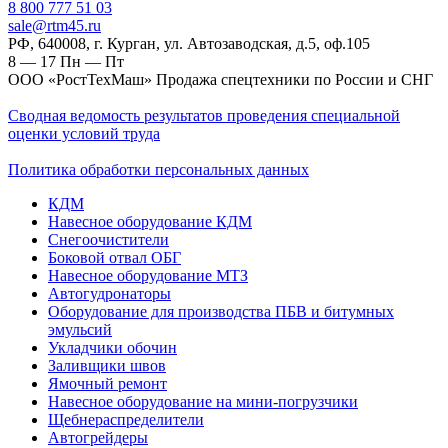
‎8 800 777 51 03
sale@rtm45.ru
РФ, 640008, г. Курган, ул. Автозаводская, д.5, оф.105
8 — 17
Пн — Пт
ООО «РостТехМаш» Продажа спецтехники по России и СНГ
Сводная ведомость результатов проведения специальной
оценки условий труда
Политика обработки персональных данных
КДМ
Навесное оборудование КДМ
Снегоочистители
Боковой отвал ОБГ
Навесное оборудование МТЗ
Автогудронаторы
Оборудование для производства ПБВ и битумных
эмульсий
Укладчики обочин
Заливщики швов
Ямочный ремонт
Навесное оборудование на мини-погрузчики
Щебнераспределители
Автогрейдеры