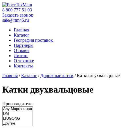
Skip
to
‎8 800 777 51 03
content
Заказать звонок
sale@rtm45.ru
Главная
Каталог
География поставок
Партнёры
Отзывы
Лизинг
О технике
Контакты
Главная
/
Каталог
/
Дорожные катки
/ Катки двухвальцовые
Катки двухвальцовые
Производитель: