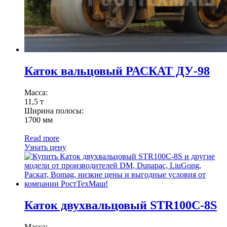
Каток вальцовый РАСКАТ ДУ-98
Масса:
11,5 т
Ширина полосы:
1700 мм
Read more
Узнать цену
Каток двухвальцовый STR100C-8S
Масса: