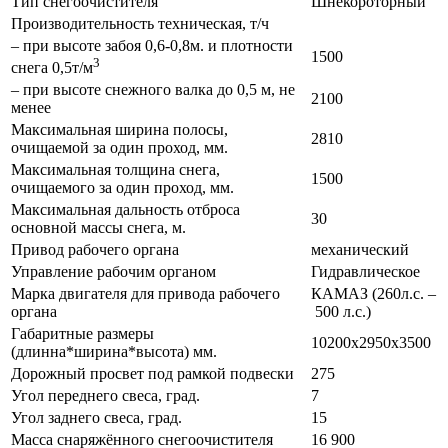
Тип снегоочистителя
Шнекороторный
Производительность техническая, т/ч
– при высоте забоя 0,6-0,8м. и плотности
1500
3
снега 0,5т/м
– при высоте снежного валка до 0,5 м, не
2100
менее
Максимальная ширина полосы,
2810
очищаемой за один проход, мм.
Максимальная толщина снега,
1500
очищаемого за один проход, мм.
Максимальная дальность отброса
30
основной массы снега, м.
Привод рабочего органа
механический
Управление рабочим органом
Гидравлическое
Марка двигателя для привода рабочего
КАМАЗ (260л.с. –
органа
500 л.с.)
Габаритные размеры
10200х2950х3500
(длинна*ширина*высота) мм.
Дорожный просвет под рамкой подвески
275
Угол переднего свеса, град.
7
Угол заднего свеса, град.
15
Масса снаряжённого снегоочистителя
16 900