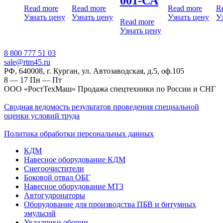
001-СА
Read more
Read more
Read more
R
Узнать цену
Узнать цену
Узнать цену
У
Read more
Узнать цену
‎8 800 777 51 03
sale@rtm45.ru
РФ, 640008, г. Курган, ул. Автозаводская, д.5, оф.105
8 — 17
Пн — Пт
ООО «РостТехМаш» Продажа спецтехники по России и СНГ
Сводная ведомость результатов проведения специальной
оценки условий труда
Политика обработки персональных данных
КДМ
Навесное оборудование КДМ
Снегоочистители
Боковой отвал ОБГ
Навесное оборудование МТЗ
Автогудронаторы
Оборудование для производства ПБВ и битумных
эмульсий
Укладчики обочин