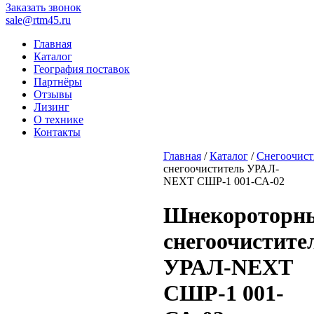
Заказать звонок
sale@rtm45.ru
Главная
Каталог
География поставок
Партнёры
Отзывы
Лизинг
О технике
Контакты
Главная
/
Каталог
/
Снегоочист
снегоочиститель УРАЛ-
NEXT СШР-1 001-СА-02
Шнекороторн
снегоочистите
УРАЛ-NEXT
СШР-1 001-