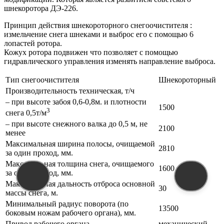
шнекоротора ДЭ-226.
Принцип действия шнекороторного снегоочистителя :
измельчение снега шнеками и выброс его с помощью 6
лопастей ротора.
Кожух ротора подвижен что позволяет с помощью
гидравлического управления изменять направление выброса.
Тип снегоочистителя
Шнекороторный
Производительность техническая, т/ч
– при высоте забоя 0,6-0,8м. и плотности
1500
3
снега 0,5т/м
– при высоте снежного валка до 0,5 м, не
2100
менее
Максимальная ширина полосы, очищаемой
2810
за один проход, мм.
Максимальная толщина снега, очищаемого
1600
за один проход, мм.
Максимальная дальность отброса основной
30
массы снега, м.
Минимальный радиус поворота (по
13500
боковым ножам рабочего органа), мм.
Привод рабочего органа
механический