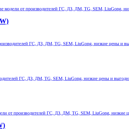
6W)
W)