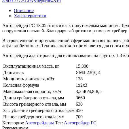
8 800 777-51-03
sale@rtm45.ru
Описание
Характеристики
Автогрейдер ГС 18.05 относится к полутяжелым машинам. Техн
сооружения насыпей. Благодаря габаритным размерам грейдер м
В строительной и промышленной сфере машина выполняет раб
асфальтобетонных. Техника активно применяется для сноса и 
Автогрейдер адаптирован для использования на грунтах 1-3 кат
Эксплуатационная масса, кг
15 300
Двигатель
ЯМЗ-236Д-4
Мощность двигателя, кВт
128
Колесная формула
1х2х3
Максимальная скорость, км/ч
3,2-40/4,8-8,5
Длина грейдерного отвала, мм
3660
Высота грейдерного отвала, мм
630
Заглубление грейдерного отвала,мм
450
Вынос грейдерного отвала, мм
700
Категория:
Автогрейдеры
Тег:
Автогрейдер ГС
Рекомендуем