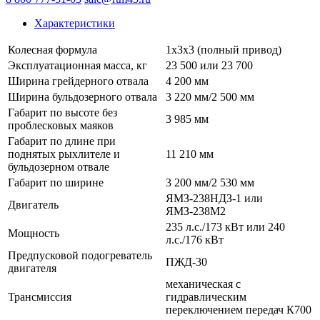
Характеристики
Колесная формула
1х3х3 (полный привод)
Эксплуатационная масса, кг
23 500 или 23 700
Ширина грейдерного отвала
4 200 мм
Ширина бульдозерного отвала
3 220 мм/2 500 мм
Габарит по высоте без
3 985 мм
проблесковых маяков
Габарит по длине при
поднятых рыхлителе и
11 210 мм
бульдозерном отвале
Габарит по ширине
3 200 мм/2 530 мм
ЯМЗ-238НДЗ-1 или
Двигатель
ЯМЗ-238М2
235 л.с./173 кВт или 240
Мощность
л.с./176 кВт
Предпусковой подогреватель
ПЖД-30
двигателя
механическая с
Трансмиссия
гидравлическим
переключением передач К700