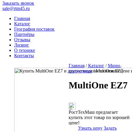
Заказать звонок
sale@rtm45.ru
Главная
Каталог
География поставок
Партнёры
Отзывы
Лизинг
О технике
Контакты
Главная
/
Каталог
/
Мини-
погрузчики
/ MultiOne EZ7
MultiOne EZ7
РостТехМаш предлагает
купить этот товар по хорошей
цене!
Узнать цену
Задать