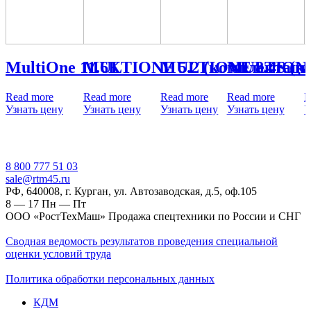
MultiOne 11.6К
MULTIONE 5.2 (комплектаци
MULTIONE 8.4S (к
MULTIONE 
Read more
Read more
Read more
Read more
R
Узнать цену
Узнать цену
Узнать цену
Узнать цену
У
‎8 800 777 51 03
sale@rtm45.ru
РФ, 640008, г. Курган, ул. Автозаводская, д.5, оф.105
8 — 17
Пн — Пт
ООО «РостТехМаш» Продажа спецтехники по России и СНГ
Сводная ведомость результатов проведения специальной
оценки условий труда
Политика обработки персональных данных
КДМ