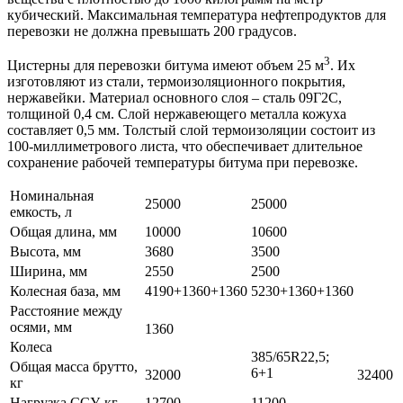
кубический. Максимальная температура нефтепродуктов для
перевозки не должна превышать 200 градусов.
3
Цистерны для перевозки битума имеют объем 25 м
. Их
изготовляют из стали, термоизоляционного покрытия,
нержавейки. Материал основного слоя – сталь 09Г2С,
толщиной 0,4 см. Слой нержавеющего металла кожуха
составляет 0,5 мм. Толстый слой термоизоляции состоит из
100-миллиметрового листа, что обеспечивает длительное
сохранение рабочей температуры битума при перевозке.
Номинальная
25000
25000
емкость, л
Общая длина, мм
10000
10600
Высота, мм
3680
3500
Ширина, мм
2550
2500
Колесная база, мм
4190+1360+1360
5230+1360+1360
Расстояние между
осями, мм
1360
Колеса
385/65R22,5;
Общая масса брутто,
6+1
32000
32400
кг
Нагрузка ССУ, кг
12700
11200