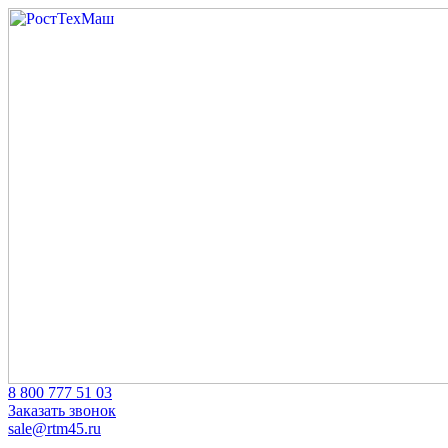
Skip
to
content
‎8 800 777 51 03
Заказать звонок
sale@rtm45.ru