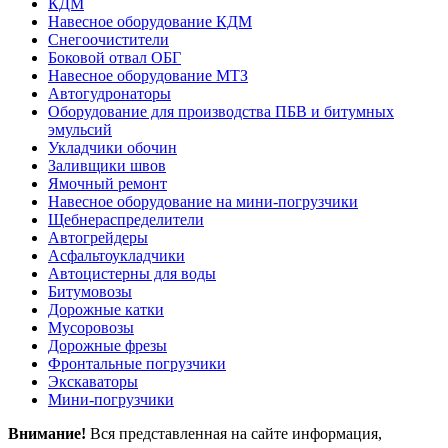
КДМ
Навесное оборудование КДМ
Снегоочистители
Боковой отвал ОБГ
Навесное оборудование МТЗ
Автогудронаторы
Оборудование для производства ПБВ и битумных
эмульсий
Укладчики обочин
Заливщики швов
Ямочный ремонт
Навесное оборудование на мини-погрузчики
Щебнераспределители
Автогрейдеры
Асфальтоукладчики
Автоцистерны для воды
Битумовозы
Дорожные катки
Мусоровозы
Дорожные фрезы
Фронтальные погрузчики
Экскаваторы
Мини-погрузчики
Внимание!
Вся представленная на сайте информация,