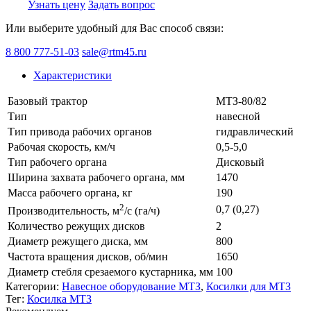
Узнать цену
Задать вопрос
Или выберите удобный для Вас способ связи:
8 800 777-51-03
sale@rtm45.ru
Характеристики
Базовый трактор
МТЗ-80/82
Тип
навесной
Тип привода рабочих органов
гидравлический
Рабочая скорость, км/ч
0,5-5,0
Тип рабочего органа
Дисковый
Ширина захвата рабочего органа, мм
1470
Масса рабочего органа, кг
190
2
0,7 (0,27)
Производительность, м
/с (га/ч)
Количество режущих дисков
2
Диаметр режущего диска, мм
800
Частота вращения дисков, об/мин
1650
Диаметр стебля срезаемого кустарника, мм
100
Категории:
Навесное оборудование МТЗ
,
Косилки для МТЗ
Тег:
Косилка МТЗ