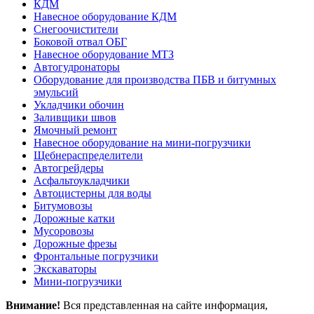
КДМ
Навесное оборудование КДМ
Снегоочистители
Боковой отвал ОБГ
Навесное оборудование МТЗ
Автогудронаторы
Оборудование для производства ПБВ и битумных
эмульсий
Укладчики обочин
Заливщики швов
Ямочный ремонт
Навесное оборудование на мини-погрузчики
Щебнераспределители
Автогрейдеры
Асфальтоукладчики
Автоцистерны для воды
Битумовозы
Дорожные катки
Мусоровозы
Дорожные фрезы
Фронтальные погрузчики
Экскаваторы
Мини-погрузчики
Внимание!
Вся представленная на сайте информация,