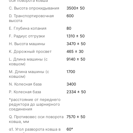
оси поворота ковша
C. Высота опрокидывания
3500± 50
D. Транспортировочная
600
высота
E. Глубина копания
80
F. Радиус отгрузки
1310 ± 50
H. Высота машины
3470 ± 50
K. Дорожный просвет
465 ± 30
L. Длина машины (с
9140 ± 50
ковшом)
M. Длина машины (с
1700
ковшом)
N. Колесная база
3400
P. Колесная база
2334 ± 50
*расстояние от переднего
редуктора до шарнирного
соединения
Q. Противовес оси поворота
7570 ± 50
ковша, мм
α1. Угол разворота ковша в
60°