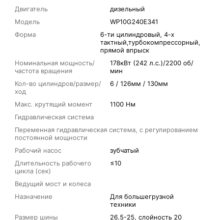
Двигатель
дизельный
Модель
WP10G240E341
Форма
6-ти цилиндровый, 4-х
тактный,турбокомпрессорный,
прямой впрыск
Номинальная мощность/
178кВт (242 л.с.)/2200 об/
частота вращения
мин
Кол-во цилиндров/размер/
6 / 126мм / 130мм
ход
Макс. крутящий момент
1100 Нм
Гидравлическая система
Переменная гидравлическая система, с регулированием
постоянной мощности
Рабочий насос
зубчатый
Длительность рабочего
≤10
цикла (сек)
Ведущий мост и колеса
Назначение
Для большегрузной
техники
Размер шины
26.5-25, слойность 20