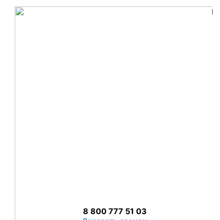
Skip
to
content
‎8 800 777 51 03