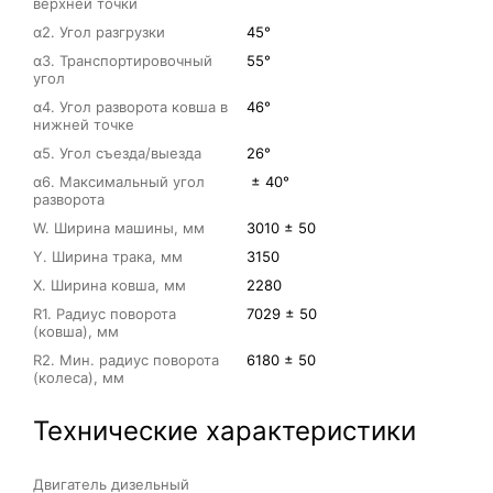
верхней точки
α2. Угол разгрузки
45°
α3. Транспортировочный
55°
угол
α4. Угол разворота ковша в
46°
нижней точке
α5. Угол съезда/выезда
26°
α6. Максимальный угол
± 40°
разворота
W. Ширина машины, мм
3010 ± 50
Y. Ширина трака, мм
3150
X. Ширина ковша, мм
2280
R1. Радиус поворота
7029 ± 50
(ковша), мм
R2. Мин. радиус поворота
6180 ± 50
(колеса), мм
Технические характеристики
Двигатель дизельный