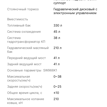
суппорт
Стояночный тормоз
Гидравлический дисковый с
электронным управлением
Вместимость
Топливный бак
330 л
Система охлаждения
45 л
Система
38 л
гидротрансформатор КП
Гидравлический масляный
210 л
бак
Передний ведущий мост
41 л
Задний ведущий мост
41 л
Основные параметры SW966K1
Максимальная
0~38
скорость(км/ч)
Задняя скорость(км/ч)
0~25
Общее время цикла, с
≤10
Максимальное копание
210
ковша, кН