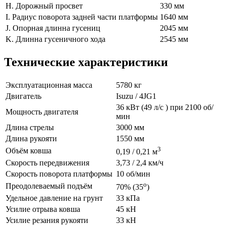
H. Дорожный просвет
330 мм
I. Радиус поворота задней части платформы
1640 мм
J. Опорная длинна гусениц
2045 мм
K. Длинна гусеничного хода
2545 мм
Технические характеристики
Эксплуатационная масса
5780 кг
Двигатель
Isuzu / 4JG1
36 кВт (49 л/с ) при 2100 об/
Мощность двигателя
мин
Длина стрелы
3000 мм
Длина рукояти
1550 мм
3
Объём ковша
0,19 / 0,21 м
Скорость передвижения
3,73 / 2,4 км/ч
Скорость поворота платформы
10 об/мин
о
Преодолеваемый подъём
70% (35
)
Удельное давление на грунт
33 кПа
Усилие отрыва ковша
45 кН
Усилие резания рукояти
33 кН