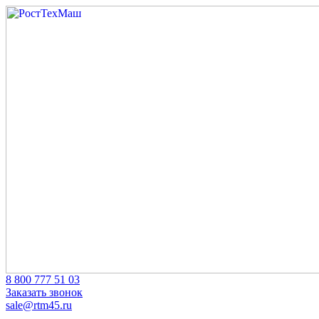
Skip
to
content
‎8 800 777 51 03
Заказать звонок
sale@rtm45.ru